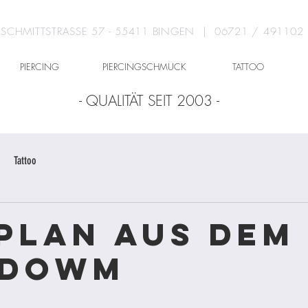
SCHMITTSTRASSE 57 - 55411 BINGEN | 06721 / 491102
PIERCING
PIERCINGSCHMUCK
TATTOO
- QUALITÄT SEIT 2003 -
Tattoo
plan aus dem
kdowm