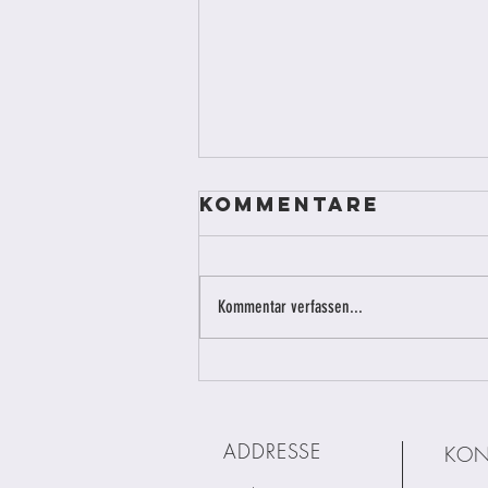
Kommentare
Kommentar verfassen...
WIESO FINDE ICH
KEINE
PREISLISTE FÜR
ADDRESSE
KON
PIERCINGS bei
euch?