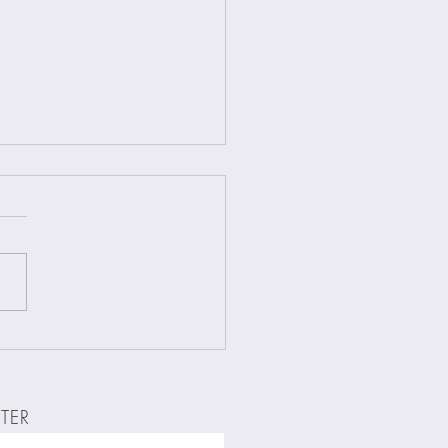
r sind
eder offen
TER