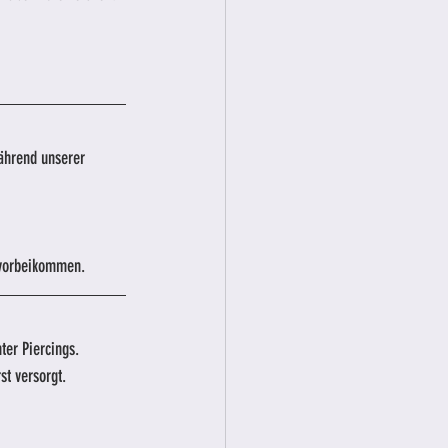
ährend unserer 
h vorbeikommen.
er Piercings.
st versorgt.