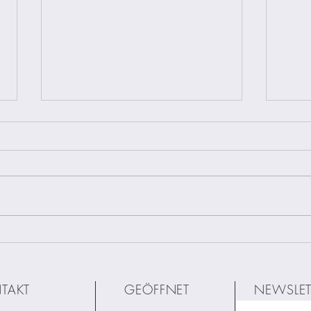
VERWENDET IHR
Wi
ECHTSCHMUCK
wi
ZUM PIERCEN?
TAKT
GEÖFFNET
NEWSLET