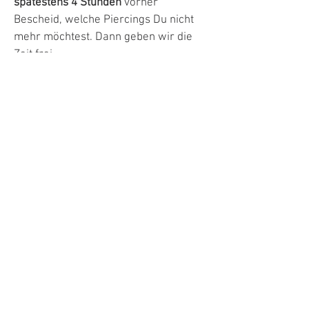
spätestens 4 Stunden
vorher
Bescheid, welche Piercings Du nicht
mehr möchtest. Dann geben wir die
Zeit frei.
Bei kurzfristiger Absage oder
Nichterscheinen vergeben wir neue
Termine
nur gegen Anzahlung.
- Tut ein Piercing weh?
Ein bisschen, ja – aber es ist halb so
wild. Der Schmerz ist kurz,
vergleichbar mit einer Blutabnahme,
und nach
einer Sekunde schon wieder
vorbei
. Je nach Körperstelle ist es
unterschiedlich, aber fast alle sagen
hinterher: "War viel weniger schlimm
als gedacht."