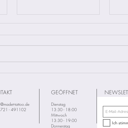
VERWENDET IHR
Fa
ECHTSCHMUCK
de
ZUM PIERCEN?
TAKT
GEÖFFNET
NEWSLET
t@madet-tattoo.de
Dienstag
06721 - 491102
13:30 - 18:00
Mittwoch
13:30 - 19:00
Ich stim
Donnerstag