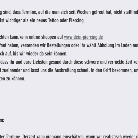
rig sind, dass Termine, auf die man sich seit Wochen gefreut hat, nicht stattfi
st wichtiger als ein neues Tattoo oder Piercing.
chten kann,kann online shoppen auf 
www.dein-piercing.de
ffnet haben, versenden wir Bestellungen oder ihr wählt Abholung im Laden au
h auf, bis wir wieder da sein können.
 dass ihr und eure Liebsten gesund durch diese schwere und verrückte Zeit k
ut zueinander und lasst uns die Ausbreitung schnell in den Griff bekommen, u
en zu können. 
n: 
ter Termine. Derzeit kann niemand einschätzen, wann wir realistisch wieder 