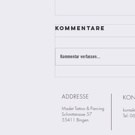
Kommentare
Kommentar verfassen...
WIESO FINDE ICH
KEINE
PREISLISTE FÜR
ADDRESSE
KON
PIERCINGS bei
euch?
Madet Tattoo & Piercing
kontak
Schmittstrasse 57
Tel: 
55411 Bingen