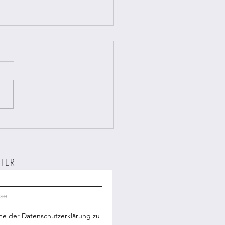
hrplan aus
m lockdowm
TER
me der Datenschutzerklärung zu