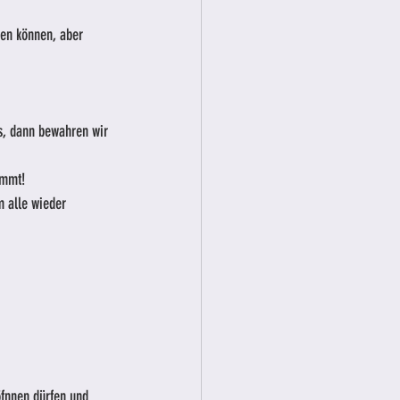
nden können, aber 
s, dann bewahren wir 
ommt!
m alle wieder 
öfnnen dürfen und 