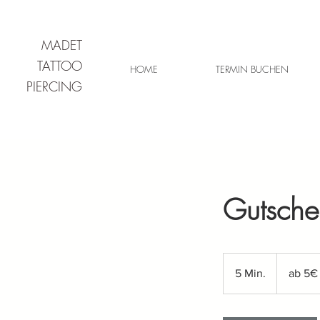
MADET
TATTOO
HOME
TERMIN BUCHEN
PIERCING
Gutsche
ab
5€
5 Min.
5
ab 5€
M
i