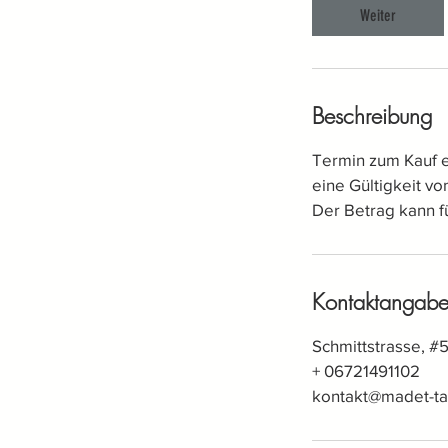
n
Weiter
.
Beschreibung
Termin zum Kauf e
eine Gültigkeit v
Der Betrag kann f
Kontaktangab
Schmittstrasse, #
+ 06721491102
kontakt@madet-ta