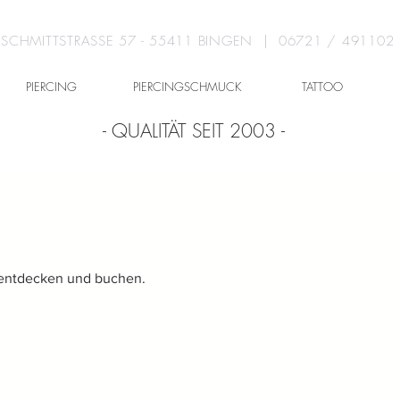
SCHMITTSTRASSE 57 - 55411 BINGEN | 06721 / 491102
PIERCING
PIERCINGSCHMUCK
TATTOO
- QUALITÄT SEIT 2003 -
 entdecken und buchen.