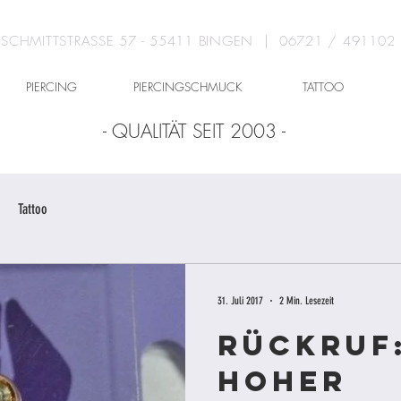
SCHMITTSTRASSE 57 - 55411 BINGEN | 06721 / 491102
PIERCING
PIERCINGSCHMUCK
TATTOO
- QUALITÄT SEIT 2003 -
Tattoo
31. Juli 2017
2 Min. Lesezeit
Rückruf
hoher