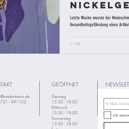
Nickelge
Claire's
Letzte Woche musste der Modeschmu
Gesundheitsgefährdung einen Artikel 
Schmuc
TAKT
GEÖFFNET
NEWSLET
t@madet-tattoo.de
Dienstag
06721 - 491102
13:30 - 18:00
Mittwoch
13:30 - 19:00
Ich stim
Donnerstag
13:30 - 18:00