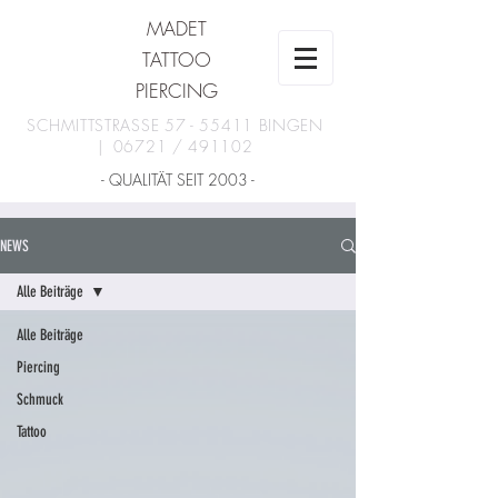
MADET
TATTOO
PIERCING
SCHMITTSTRASSE
57 - 55411
BINGEN
| 06721 / 491102
- QUALITÄT SEIT 2003 -
NEWS
Alle Beiträge
Alle Beiträge
Piercing
Schmuck
Tattoo