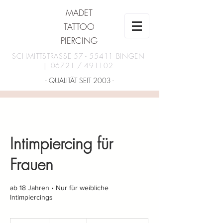
MADET
TATTOO
PIERCING
SCHMITTSTRASSE
57 - 55411
BINGEN
| 06721 / 491102
- QUALITÄT SEIT 2003 -
Intimpiercing für
Frauen
ab 18 Jahren • Nur für weibliche
Intimpiercings
ab