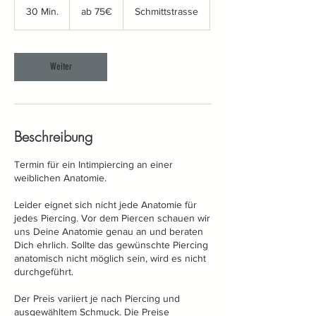
75€
30 Min.
3
ab 75€
Schmittstrasse
0
M
i
n
Weiter
.
Beschreibung
Termin für ein Intimpiercing an einer
weiblichen Anatomie.
Leider eignet sich nicht jede Anatomie für
jedes Piercing. Vor dem Piercen schauen wir
uns Deine Anatomie genau an und beraten
Dich ehrlich. Sollte das gewünschte Piercing
anatomisch nicht möglich sein, wird es nicht
durchgeführt.
Der Preis variiert je nach Piercing und
ausgewähltem Schmuck. Die Preise